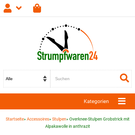
Anmelden
Registrieren
Passwort vergessen?
Kategorien
Startseite
»
Accessoires
»
Stulpen
»
Overknee-Stulpen Grobstrick mit
Alpakawolle in anthrazit