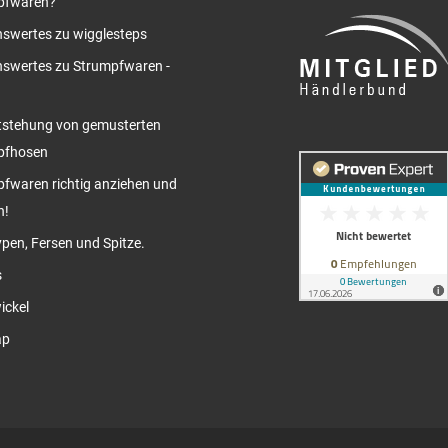
pfwaren?
swertes zu wigglesteps
swertes zu Strumpfwaren -
tstehung von gemusterten
pfhosen
fwaren richtig anziehen und
n!
pen, Fersen und Spitze.
s
ickel
ap