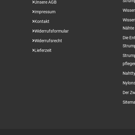
Strum
Unsere AGB
Wissen
Impressum
Wissen
Kontakt
Nähte
Widerrufsformular
Die En
Widerrufsrecht
Strum
Lieferzeit
Strump
pflege
Nahtty
Nylon
Der Zw
Sitem