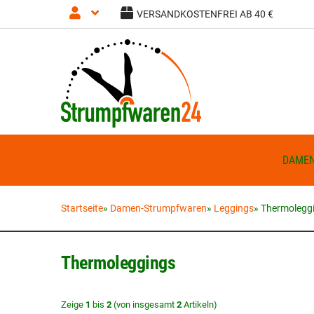
VERSANDKOSTENFREI AB 40 €
Anmelden
Registrieren
DAME
Startseite
»
Damen-Strumpfwaren
»
Leggings
»
Thermolegg
Thermoleggings
Zeige
1
bis
2
(von insgesamt
2
Artikeln)