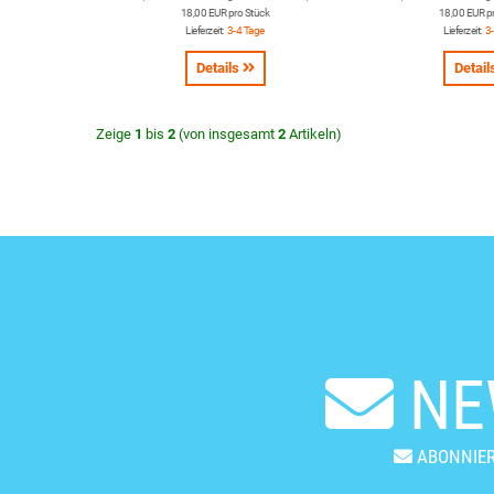
18,00 EUR pro Stück
18,00 EUR p
Lieferzeit:
3-4 Tage
Lieferzeit:
3
Details
Detail
Zeige
1
bis
2
(von insgesamt
2
Artikeln)
NE
ABONNIER