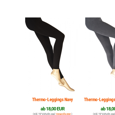
Thermo-Leggings Navy
Thermo-Leggings
ab
18,00 EUR
ab
18,0
( inkl. 19 % MwSt. zzgl.
Versandkosten
)
( inkl. 19 % MwSt. zzgl