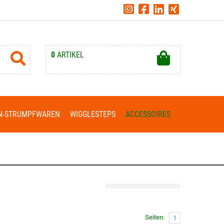
0
ARTIKEL
Ihr Warenkorb ist leer.
N-STRUMPFWAREN
WIGGLESTEPS
ACCESSOIRES
Seiten:
1