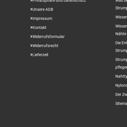
Privatsphäre und Datenschutz
Was be
Strum
Unsere AGB
Wissen
Impressum
Wissen
Kontakt
Nähte
Widerrufsformular
Die En
Widerrufsrecht
Strum
Lieferzeit
Strump
pflege
Nahtty
Nylon
Der Zw
Sitem