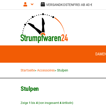
VERSANDKOSTENFREI AB 40 €
Anmelden
Registrieren
DAME
Startseite
»
Accessoires
»
Stulpen
Stulpen
Zeige
1
bis
4
(von insgesamt
4
Artikeln)