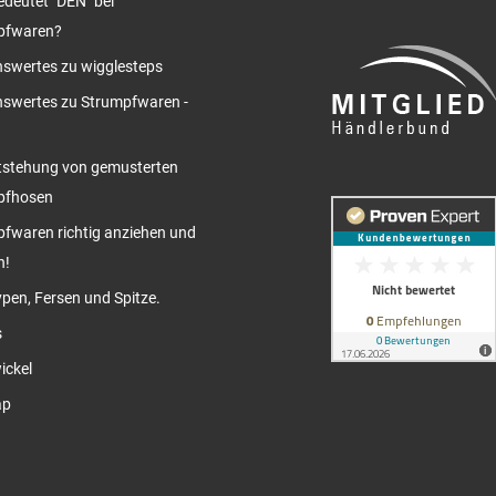
deutet "DEN" bei
pfwaren?
swertes zu wigglesteps
swertes zu Strumpfwaren -
tstehung von gemusterten
pfhosen
fwaren richtig anziehen und
n!
pen, Fersen und Spitze.
s
ickel
ap