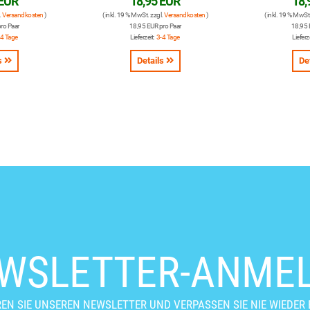
 EUR
18,95 EUR
18,
.
Versandkosten
)
( inkl. 19 % MwSt. zzgl.
Versandkosten
)
( inkl. 19 % MwSt
ro Paar
18,95 EUR pro Paar
18,95 
-4 Tage
Lieferzeit:
3-4 Tage
Lieferz
s
Details
De
WSLETTER-ANME
EN SIE UNSEREN NEWSLETTER UND VERPASSEN SIE NIE WIEDER 