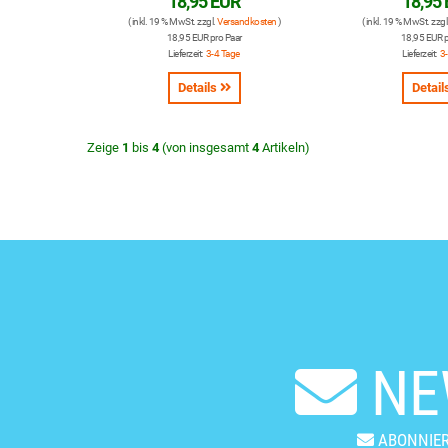
18,95 EUR
18,95
( inkl. 19 % MwSt. zzgl.
Versandkosten
)
( inkl. 19 % MwSt. zzgl
18,95 EUR pro Paar
18,95 EUR p
Lieferzeit:
3-4 Tage
Lieferzeit:
3
Details
Detail
Zeige
1
bis
4
(von insgesamt
4
Artikeln)
NE
ABONNIER