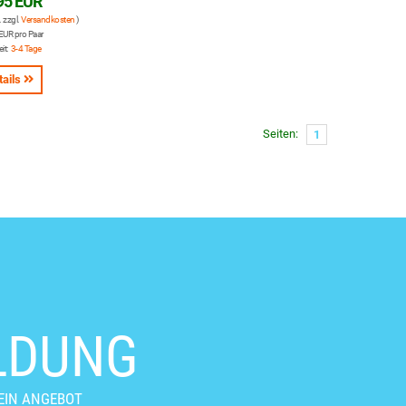
95 EUR
. zzgl.
Versandkosten
)
EUR pro Paar
eit:
3-4 Tage
tails
Seiten:
1
LDUNG
EIN ANGEBOT