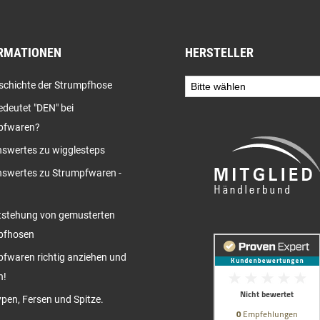
RMATIONEN
HERSTELLER
schichte der Strumpfhose
deutet "DEN" bei
pfwaren?
swertes zu wigglesteps
swertes zu Strumpfwaren -
tstehung von gemusterten
pfhosen
fwaren richtig anziehen und
n!
pen, Fersen und Spitze.