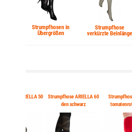
Strumpfhosen in
Strumpfhose
Übergrößen
verkürzte Beinläng
 FLORELLA 50
Strumpfhose ARIELLA 60
Strumpfhose 120de
en
den schwarz
tomatenrot - ROS