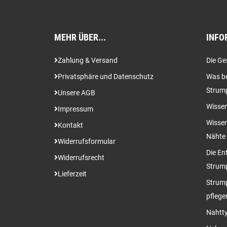
MEHR ÜBER...
INFO
Zahlung & Versand
Die Ge
Privatsphäre und Datenschutz
Was be
Strum
Unsere AGB
Wissen
Impressum
Wissen
Kontakt
Nähte
Widerrufsformular
Die En
Widerrufsrecht
Strum
Lieferzeit
Strump
pflege
Nahtty