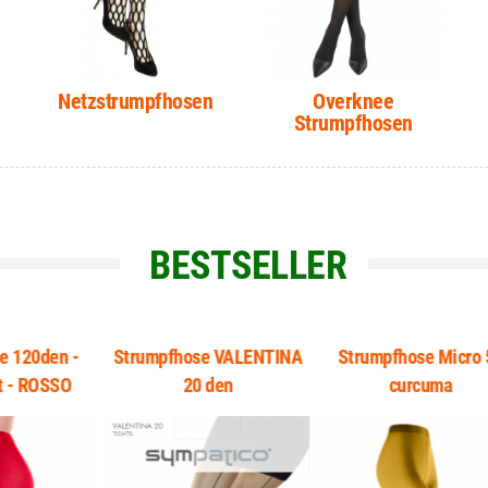
Netzstrumpfhosen
Overknee
e
Strumpfhosen
BESTSELLER
n -
Strumpfhose VALENTINA
Strumpfhose Micro 50
S
SO
20 den
curcuma