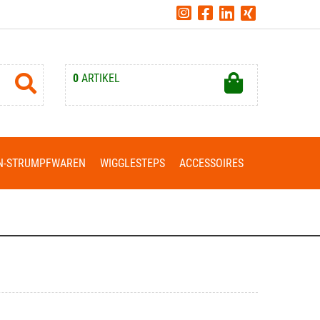
0
ARTIKEL
Ihr Warenkorb ist leer.
N-STRUMPFWAREN
WIGGLESTEPS
ACCESSOIRES