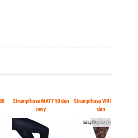
trumpfhose MATT 50 den
Strumpfhose VIRGINIA 80
Strumpfho
navy
den