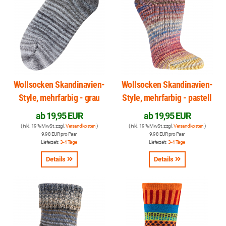
Wollsocken Skandinavien-
Wollsocken Skandinavien-
Style, mehrfarbig - grau
Style, mehrfarbig - pastell
ab
19,95 EUR
ab
19,95 EUR
( inkl. 19 % MwSt. zzgl.
Versandkosten
)
( inkl. 19 % MwSt. zzgl.
Versandkosten
)
9,98 EUR pro Paar
9,98 EUR pro Paar
Lieferzeit:
3-4 Tage
Lieferzeit:
3-4 Tage
Details
Details