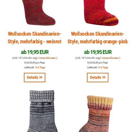
Wollsocken Skandinavien-
Wollsocken Skandinavien-
Style, mehrfarbig - weinrot
Style, mehrfarbig orange-pink
ab
19,95 EUR
ab
19,95 EUR
( inkl. 19 % MwSt. zzgl.
Versandkosten
)
( inkl. 19 % MwSt. zzgl.
Versandkosten
)
9,98 EUR pro Paar
9,98 EUR pro Paar
Lieferzeit:
3-4 Tage
Lieferzeit:
3-4 Tage
Details
Details