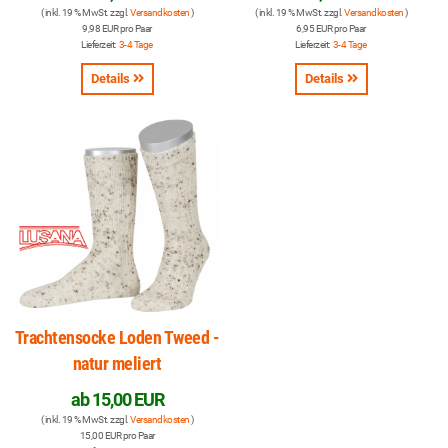
( inkl. 19 % MwSt. zzgl.
Versandkosten
)
( inkl. 19 % MwSt. zzgl.
Versandkosten
)
9,98 EUR pro Paar
6,95 EUR pro Paar
Lieferzeit:
3-4 Tage
Lieferzeit:
3-4 Tage
Details
Details
Trachtensocke Loden Tweed -
natur meliert
ab
15,00 EUR
( inkl. 19 % MwSt. zzgl.
Versandkosten
)
15,00 EUR pro Paar