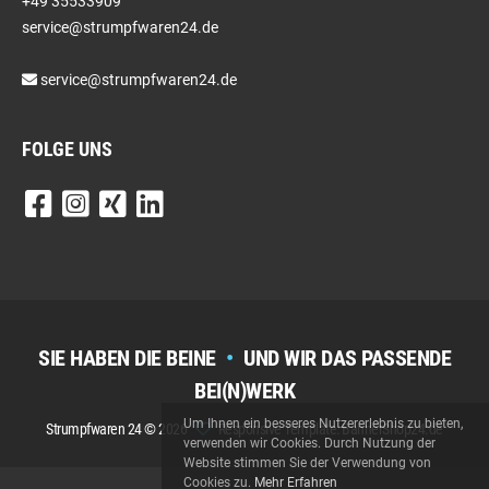
+49 35533909
service@strumpfwaren24.de
service@strumpfwaren24.de
FOLGE UNS
SIE HABEN DIE BEINE
•
UND WIR DAS PASSENDE
BEI(N)WERK
Um Ihnen ein besseres Nutzererlebnis zu bieten,
Strumpfwaren 24 © 2026
Responsive Template: BannerShop24.de
verwenden wir Cookies. Durch Nutzung der
Website stimmen Sie der Verwendung von
Cookies zu.
Mehr Erfahren