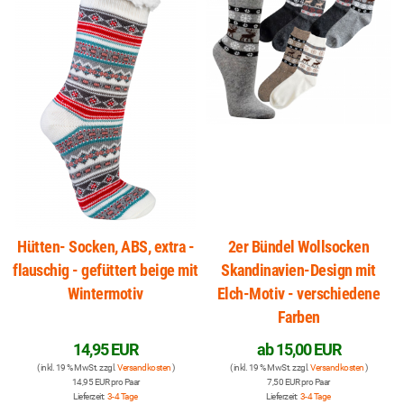
Hütten- Socken, ABS, extra -
2er Bündel Wollsocken
flauschig - gefüttert beige mit
Skandinavien-Design mit
Wintermotiv
Elch-Motiv - verschiedene
Farben
14,95 EUR
ab
15,00 EUR
( inkl. 19 % MwSt. zzgl.
Versandkosten
)
( inkl. 19 % MwSt. zzgl.
Versandkosten
)
14,95 EUR pro Paar
7,50 EUR pro Paar
Lieferzeit:
3-4 Tage
Lieferzeit:
3-4 Tage