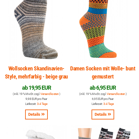
Wollsocken Skandinavien-
Damen Socken mit Wolle- bunt
Style, mehrfarbig - beige grau
gemustert
ab
19,95 EUR
ab
6,95 EUR
( inkl. 19 % MwSt. zzgl.
Versandkosten
)
( inkl. 19 % MwSt. zzgl.
Versandkosten
)
9,98 EUR pro Paar
6,95 EUR pro Paar
Lieferzeit:
3-4 Tage
Lieferzeit:
3-4 Tage
Details
Details