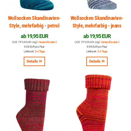
Wollsocken Skandinavien-
Wollsocken Skandinavien-
Style, mehrfarbig - petrol
Style, mehrfarbig - jeans
ab
19,95 EUR
ab
19,95 EUR
( inkl. 19 % MwSt. zzgl.
Versandkosten
)
( inkl. 19 % MwSt. zzgl.
Versandkosten
)
9,98 EUR pro Paar
9,98 EUR pro Paar
Lieferzeit:
3-4 Tage
Lieferzeit:
3-4 Tage
Details
Details