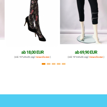
ab
18,00 EUR
ab
69,90 EUR
( inkl. 19 % MwSt. zzgl.
Versandkosten
)
( inkl. 19 % MwSt. zzgl.
Versandkosten
)