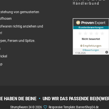
tstehung von gemusterten
pfhosen
fwaren richtig anziehen und
n!
pen, Fersen und Spitze.
s
ickel
ap
IE HABEN DIE BEINE
•
UND WIR DAS PASSENDE BEI(N)WE
Strumpfwaren 24 © 2026
Responsive Template: BannerShop24.de