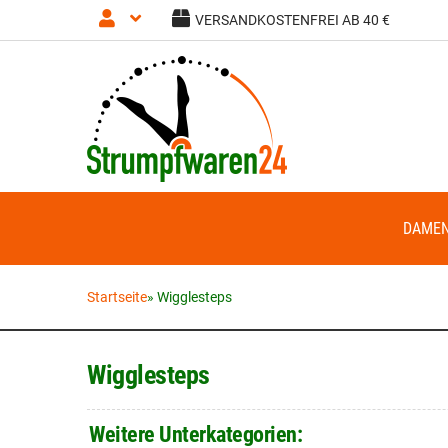
VERSANDKOSTENFREI AB 40 €
Anmelden
Registrieren
DAME
Startseite
»
Wigglesteps
Wigglesteps
Weitere Unterkategorien: