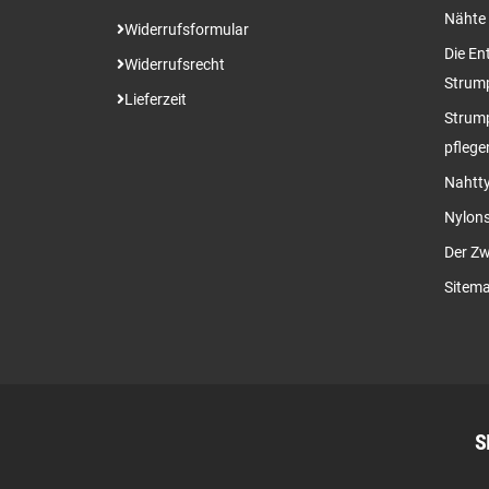
Nähte
Widerrufsformular
Die En
Widerrufsrecht
Strum
Lieferzeit
Strump
pflege
Nahtty
Nylon
Der Zw
Sitem
S