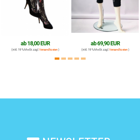
ab
18,00 EUR
ab
69,90 EUR
( inkl. 19 % MwSt. zzgl.
Versandkosten
)
( inkl. 19 % MwSt. zzgl.
Versandkosten
)