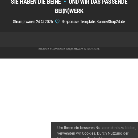
SIE HABEN DIE BEINE
•
UND WIR DAS PASSENDE
BEI(N)WERK
Strumpfwaren 24 © 2026
Responsive Template: BannerShop24.de
mod
ified eCommerce Shopsoftware © 2009-2026
Um Ihnen ein besseres Nutzererlebnis zu bieten,
verwenden wir Cookies. Durch Nutzung der