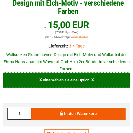
Design mit Elch-Motiv - verschiedene
Farben
15,00 EUR
ab
( 7,50 EUR pro Paar )
inkl. 19 % MwSt. zzgl.
Versandkosten
Lieferzeit:
3-4 Tage
Wollsocken Skandinavien-Design mit Elch-Motiv und Wollanteil der
Firma Hans-Joachim Wowerat GmbH im 2er Bündel in verschiedenen
Farben.
Bitte wählen sie eine Option!
Farbe
schwarz und dunkelgrau
In den Warenkorb
dunkelgrau und hellgrau
beige und braun