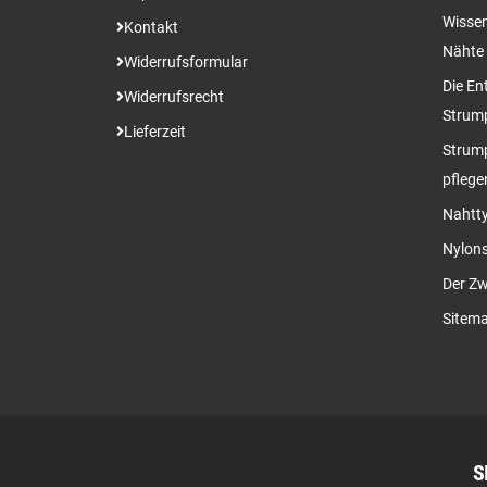
Wissen
Kontakt
Nähte
Widerrufsformular
Die En
Widerrufsrecht
Strum
Lieferzeit
Strump
pflege
Nahtty
Nylon
Der Zw
Sitem
S