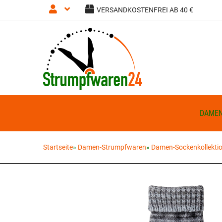
VERSANDKOSTENFREI AB 40 €
Anmelden
Registrieren
DAME
Startseite
»
Damen-Strumpfwaren
»
Damen-Sockenkollekti