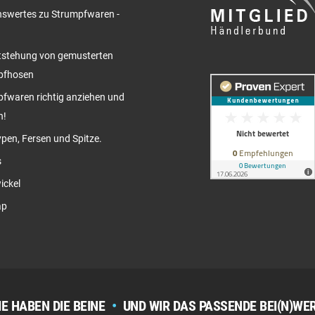
swertes zu Strumpfwaren -
tstehung von gemusterten
pfhosen
fwaren richtig anziehen und
n!
pen, Fersen und Spitze.
s
ickel
ap
IE HABEN DIE BEINE
•
UND WIR DAS PASSENDE BEI(N)WE