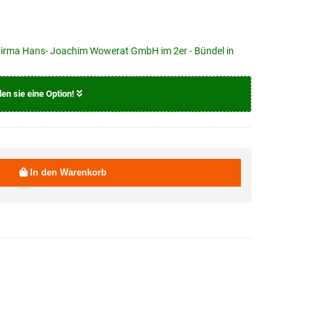
r Firma Hans- Joachim Wowerat GmbH im 2er - Bündel in
len sie eine Option!
19,95 EUR
In den Warenkorb
19,95 EUR