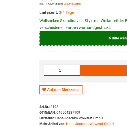
inkl. 19 % MwSt. zzgl.
Versandkosten
Lieferzeit:
3-4 Tage
Wollsocken Skandinavien-Style mit Wollanteil de
verschiedenen Farben wie handgestrickt.
Bitte wäh
Größe
35 - 38
43 - 46
Auf den Merkzettel
Art.Nr.:
2198
GTIN/EAN:
046504287109
Hersteller:
Hans-Joachim Wowerat GmbH
Mehr Artikel von:
Hans-Joachim Wowerat GmbH