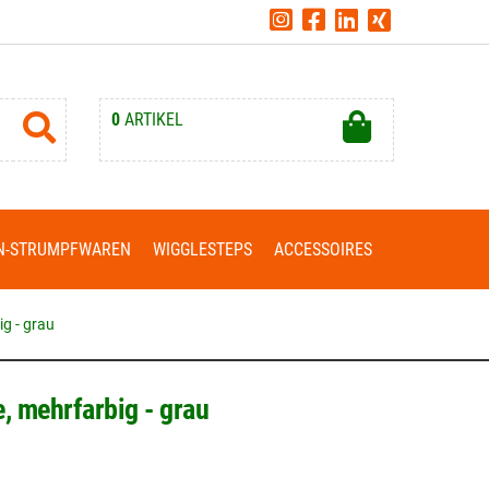
0
ARTIKEL
Ihr Warenkorb ist leer.
N-STRUMPFWAREN
WIGGLESTEPS
ACCESSOIRES
g - grau
, mehrfarbig - grau