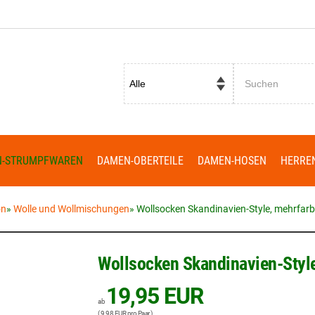
Passwort vergessen?
N-STRUMPFWAREN
DAMEN-OBERTEILE
DAMEN-HOSEN
HERRE
on
»
Wolle und Wollmischungen
»
Wollsocken Skandinavien-Style, mehrfarbi
Wollsocken Skandinavien-Style
19,95 EUR
ab
( 9,98 EUR pro Paar )