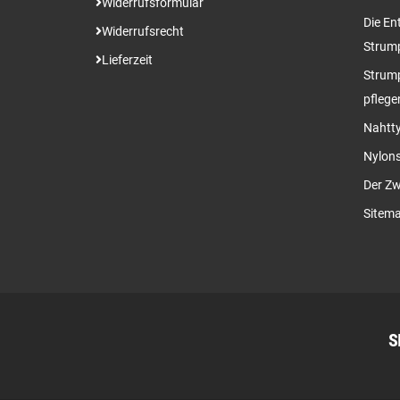
Widerrufsformular
Die En
Widerrufsrecht
Strum
Lieferzeit
Strump
pflege
Nahtty
Nylon
Der Zw
Sitem
S