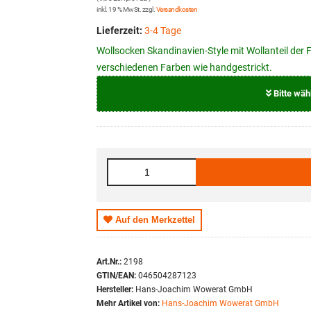
inkl. 19 % MwSt. zzgl.
Versandkosten
Lieferzeit:
3-4 Tage
Wollsocken Skandinavien-Style mit Wollanteil de
verschiedenen Farben wie handgestrickt.
Bitte wäh
Größe
35 - 38
39 - 42
43 - 46
Auf den Merkzettel
Art.Nr.:
2198
GTIN/EAN:
046504287123
Hersteller:
Hans-Joachim Wowerat GmbH
Mehr Artikel von:
Hans-Joachim Wowerat GmbH