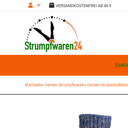
VERSANDKOSTENFREI AB 40 €
Anmelden
Registrieren
DAME
Startseite
»
Damen-Strumpfwaren
»
Damen-Sockenkollekti