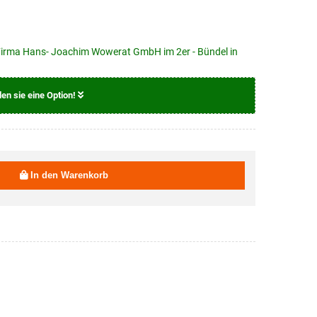
r Firma Hans- Joachim Wowerat GmbH im 2er - Bündel in
len sie eine Option!
19,95 EUR
In den Warenkorb
19,95 EUR
19,95 EUR