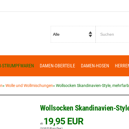
Passwort vergessen?
N-STRUMPFWAREN
DAMEN-OBERTEILE
DAMEN-HOSEN
HERRE
on
»
Wolle und Wollmischungen
»
Wollsocken Skandinavien-Style, mehrfarbi
Wollsocken Skandinavien-Style
19,95 EUR
ab
( 9,98 EUR pro Paar )