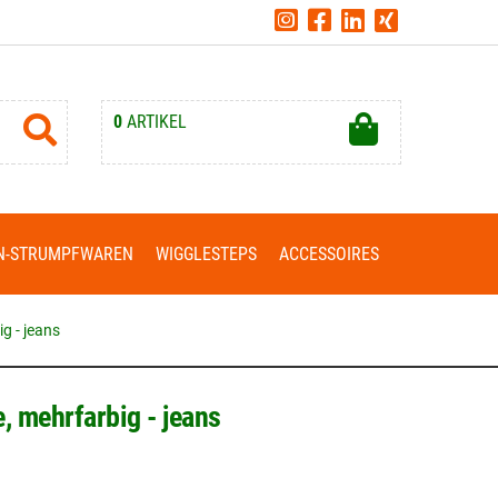
0
ARTIKEL
Ihr Warenkorb ist leer.
N-STRUMPFWAREN
WIGGLESTEPS
ACCESSOIRES
g - jeans
, mehrfarbig - jeans