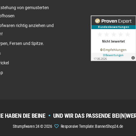
tstehung von gemusterten
pfhosen
fwaren richtig anziehen und
n!
pen, Fersen und Spitze.
s
ickel
ap
IE HABEN DIE BEINE
•
UND WIR DAS PASSENDE BEI(N)WE
Strumpfwaren 24 © 2026
Responsive Template: BannerShop24.de