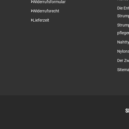
Widerrufsformular
Die En
Widerrufsrecht
Strum
Lieferzeit
Strump
pflege
Nahtty
Nylon
Der Zw
Sitem
S