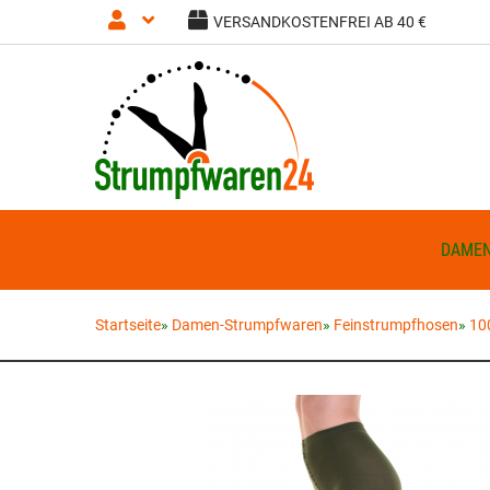
VERSANDKOSTENFREI AB 40 €
Anmelden
Registrieren
DAME
Startseite
»
Damen-Strumpfwaren
»
Feinstrumpfhosen
»
10