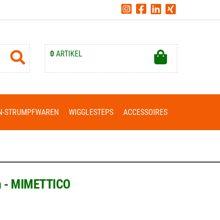
0
ARTIKEL
Ihr Warenkorb ist leer.
N-STRUMPFWAREN
WIGGLESTEPS
ACCESSOIRES
ün - MIMETTICO