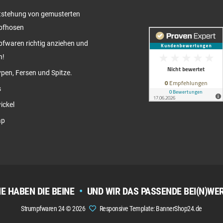
tstehung von gemusterten
pfhosen
fwaren richtig anziehen und
n!
pen, Fersen und Spitze.
s
ickel
ap
IE HABEN DIE BEINE
•
UND WIR DAS PASSENDE BEI(N)WE
Strumpfwaren 24 © 2026
Responsive Template: BannerShop24.de