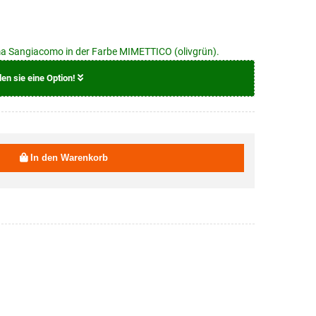
ma Sangiacomo in der Farbe MIMETTICO (olivgrün).
len sie eine Option!
19,95 EUR
In den Warenkorb
19,95 EUR
19,95 EUR
19,95 EUR