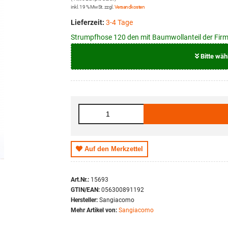
inkl. 19 % MwSt. zzgl.
Versandkosten
Lieferzeit:
3-4 Tage
Strumpfhose 120 den mit Baumwollanteil der Fir
Bitte wäh
Größe
S
M
L
Auf den Merkzettel
XL
Art.Nr.:
15693
GTIN/EAN:
056300891192
Hersteller:
Sangiacomo
Mehr Artikel von:
Sangiacomo