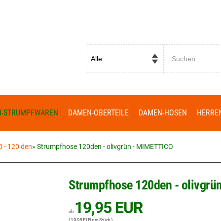
Passwort vergessen?
N-STRUMPFWAREN
DAMEN-OBERTEILE
DAMEN-HOSEN
HERRE
0 - 120 den
»
Strumpfhose 120den - olivgrün - MIMETTICO
Strumpfhose 120den - olivgr
19,95 EUR
ab
( 19,95 EUR pro Stück )