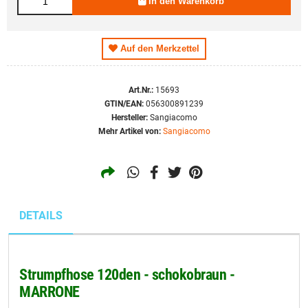
In den Warenkorb
19,95 EUR
M
19,95 EUR
L
Auf den Merkzettel
19,95 EUR
XL
Art.Nr.:
15693
GTIN/EAN:
056300891239
Hersteller:
Sangiacomo
Mehr Artikel von:
Sangiacomo
DETAILS
Strumpfhose 120den - schokobraun -
MARRONE