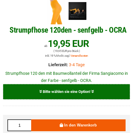
Strumpfhose 120den - senfgelb - OCRA
19,95 EUR
ab
( 19,95 EUR pro Stück )
inkl. 19 % MwSt. zzgl.
Versandkosten
Lieferzeit:
3-4 Tage
Strumpfhose 120 den mit Baumwollanteil der Firma Sangiacomo in
der Farbe - senfgelb - OCRA.
Bitte wählen sie eine Option!
Größe
19,95 EUR
M
In den Warenkorb
19,95 EUR
L