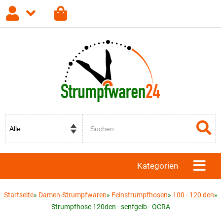
Anmelden
Registrieren
Passwort vergessen?
Kategorien
Startseite
»
Damen-Strumpfwaren
»
Feinstrumpfhosen
»
100 - 120 den
»
Strumpfhose 120den - senfgelb - OCRA