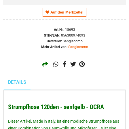
19,95 EUR
XL
Auf den Merkzettel
Art.Nr.:
15693
GTIN/EAN:
056300974093
Hersteller:
Sangiacomo
Mehr Artikel von:
Sangiacomo
DETAILS
Strumpfhose 120den - senfgelb - OCRA
Dieser Artikel, Made in Italy, ist eine modische Strumpfhose aus
einer Kombination von Baumwolle und Mikrofaser. Es ist eine