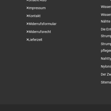
Unsere AGB
Wissen
Impressum
Wissen
Kontakt
Nähte
Widerrufsformular
Die En
Widerrufsrecht
Strum
Lieferzeit
Strump
pflege
Nahtty
Nylon
Der Zw
Sitem