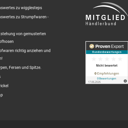
swertes zu wigglesteps
swertes zu Strumpfwaren -
tstehung von gemusterten
pfhosen
fwaren richtig anziehen und
n!
pen, Fersen und Spitze.
s
ickel
ap