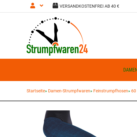
VERSANDKOSTENFREI AB 40 €
Anmelden
Registrieren
DAME
Startseite
»
Damen-Strumpfwaren
»
Feinstrumpfhosen
»
60 