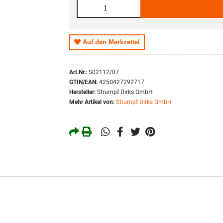
S
M
L
Auf den Merkzettel
XL
Art.Nr.:
S02112/07
GTIN/EAN:
4250427292717
Hersteller:
Strumpf Dirks GmbH
Mehr Artikel von:
Strumpf Dirks GmbH