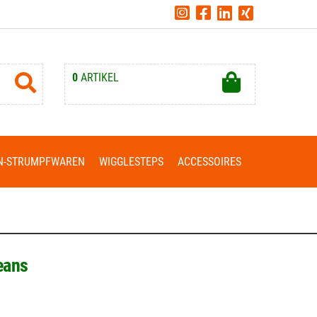
0
ARTIKEL
Ihr Warenkorb ist leer.
N-STRUMPFWAREN
WIGGLESTEPS
ACCESSOIRES
eans