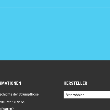
RMATIONEN
HERSTELLER
schichte der Strumpfhose
deutet "DEN" bei
pfwaren?