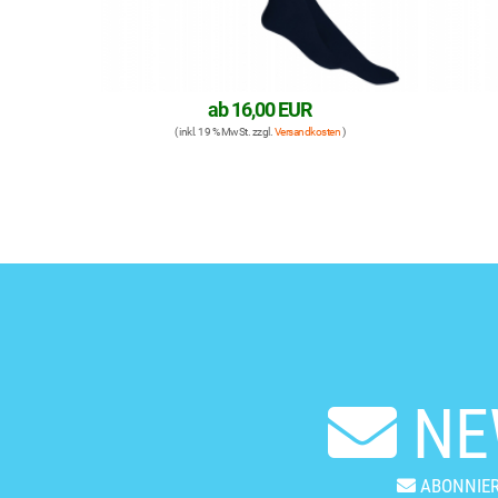
ab
16,00 EUR
( inkl. 19 % MwSt. zzgl.
Versandkosten
)
NE
ABONNIER