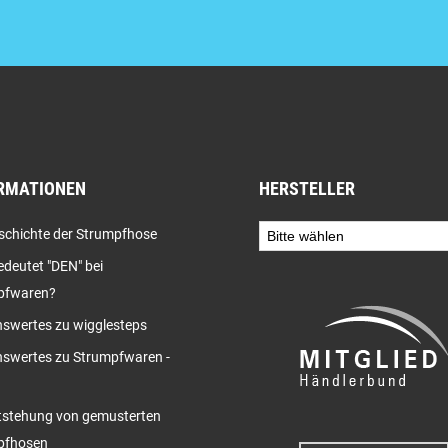
RMATIONEN
HERSTELLER
schichte der Strumpfhose
deutet "DEN" bei
pfwaren?
swertes zu wigglesteps
swertes zu Strumpfwaren -
tstehung von gemusterten
pfhosen