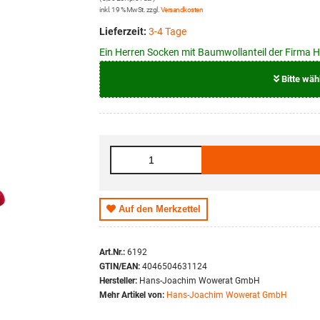
inkl. 19 % MwSt. zzgl.
Versandkosten
Lieferzeit:
3-4 Tage
Ein Herren Socken mit Baumwollanteil der Firma H
Bitte wäh
Größe
39 - 42
43 - 46
Auf den Merkzettel
Art.Nr.:
6192
GTIN/EAN:
4046504631124
Hersteller:
Hans-Joachim Wowerat GmbH
Mehr Artikel von:
Hans-Joachim Wowerat GmbH