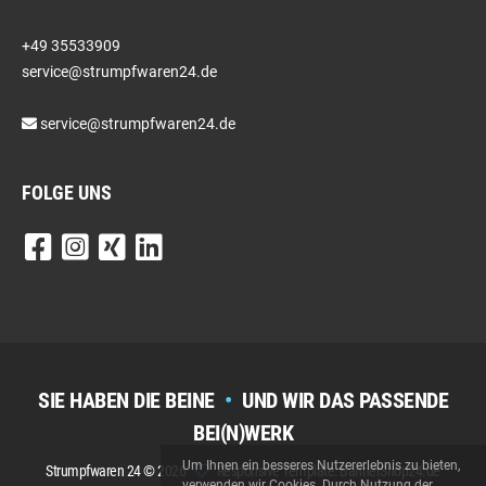
+49 35533909
service@strumpfwaren24.de
service@strumpfwaren24.de
FOLGE UNS
SIE HABEN DIE BEINE
•
UND WIR DAS PASSENDE
BEI(N)WERK
Um Ihnen ein besseres Nutzererlebnis zu bieten,
Strumpfwaren 24 © 2026
Responsive Template: BannerShop24.de
verwenden wir Cookies. Durch Nutzung der