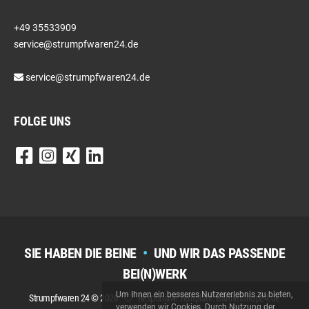
+49 35533909
service@strumpfwaren24.de
service@strumpfwaren24.de
FOLGE UNS
SIE HABEN DIE BEINE
•
UND WIR DAS PASSENDE
BEI(N)WERK
Um Ihnen ein besseres Nutzererlebnis zu bieten,
Strumpfwaren 24 © 2026
Responsive Template: BannerShop24.de
verwenden wir Cookies. Durch Nutzung der