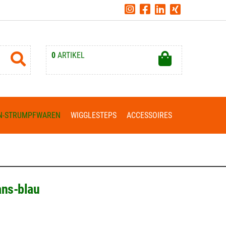
0
ARTIKEL
Ihr Warenkorb ist leer.
N-STRUMPFWAREN
WIGGLESTEPS
ACCESSOIRES
ans-blau