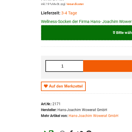
inkl. 19 % MwSt. zzgl.
Versandkosten
Lieferzeit:
3-4 Tage
Wellness-Socken der Firma Hans- Joachim Wowerat
Bitte wäh
Größe
35 - 38
39 - 42
43 - 46
Auf den Merkzettel
Art.Nr.:
2171
Hersteller:
Hans-Joachim Wowerat GmbH
Mehr Artikel von:
Hans-Joachim Wowerat GmbH