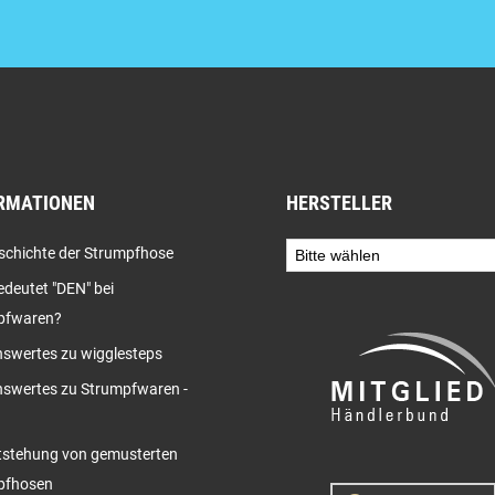
RMATIONEN
HERSTELLER
schichte der Strumpfhose
deutet "DEN" bei
pfwaren?
swertes zu wigglesteps
swertes zu Strumpfwaren -
tstehung von gemusterten
pfhosen