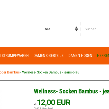
Passwort vergessen?
N-STRUMPFWAREN
DAMEN-OBERTEILE
DAMEN-HOSEN
HERRE
 oder Bambus
»
Wellness- Socken Bambus - jeans-blau
Wellness- Socken Bambus - je
12,00 EUR
ab
( 4,00 EUR pro Paar )