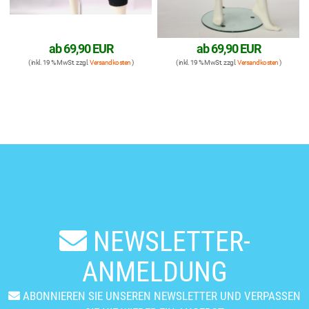
ab
69,90 EUR
ab
69,90 EUR
( inkl. 19 % MwSt. zzgl.
Versandkosten
)
( inkl. 19 % MwSt. zzgl.
Versandkosten
)
NEWSLETTER-
ANMELDUNG
ABONNIEREN SIE UNSEREN NEWSLETTER UND VERPASSEN