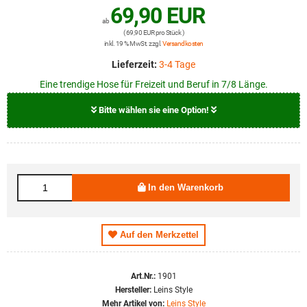
69,90 EUR
ab
( 69,90 EUR pro Stück )
inkl. 19 % MwSt. zzgl.
Versandkosten
Lieferzeit:
3-4 Tage
Eine trendige Hose für Freizeit und Beruf in 7/8 Länge.
Bitte wählen sie eine Option!
Größe
69,90 EUR
S
In den Warenkorb
69,90 EUR
XXL
Auf den Merkzettel
Art.Nr.:
1901
Hersteller:
Leins Style
Mehr Artikel von:
Leins Style