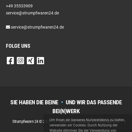
+49 35533909
service@strumpfwaren24.de
service@strumpfwaren24.de
FOLGE UNS
SIE HABEN DIE BEINE
•
UND WIR DAS PASSENDE
BEI(N)WERK
Um Ihnen ein besseres Nutzererlebnis zu bieten,
Strumpfwaren 24 © 2026
Responsive Template: BannerShop24.de
verwenden wir Cookies. Durch Nutzung der
Website stimmen Sie der Verwendung von