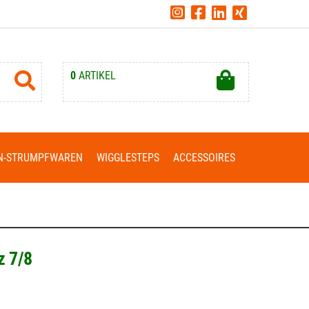
0
ARTIKEL
Ihr Warenkorb ist leer.
N-STRUMPFWAREN
WIGGLESTEPS
ACCESSOIRES
z 7/8