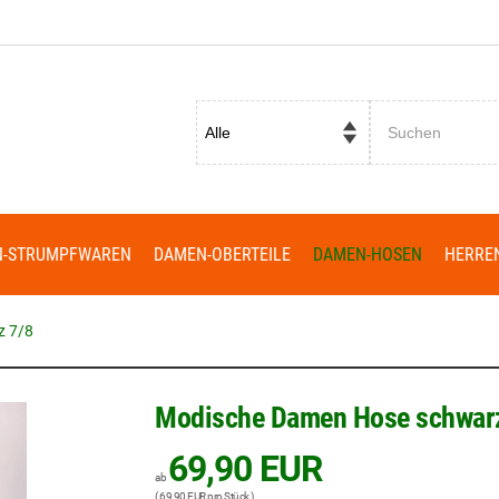
Passwort vergessen?
N-STRUMPFWAREN
DAMEN-OBERTEILE
DAMEN-HOSEN
HERRE
z 7/8
Modische Damen Hose schwar
69,90 EUR
ab
( 69,90 EUR pro Stück )