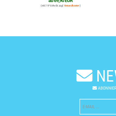
ab
69,90 EUR
( inkl. 19 % MwSt. zzgl.
Versandkosten
)
NE
ABONNIER