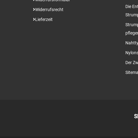
Die En
Widerrufsrecht
Strum
Lieferzeit
Strump
pflege
Nahtty
Nylon
Der Zw
Sitem
S