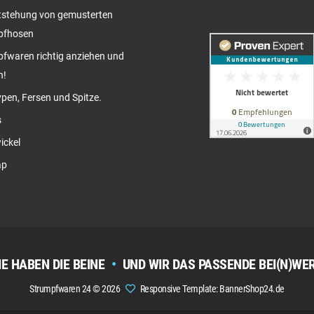
tstehung von gemusterten
pfhosen
fwaren richtig anziehen und
n!
pen, Fersen und Spitze.
s
ickel
ap
IE HABEN DIE BEINE
•
UND WIR DAS PASSENDE BEI(N)WE
Strumpfwaren 24 © 2026
Responsive Template: BannerShop24.de