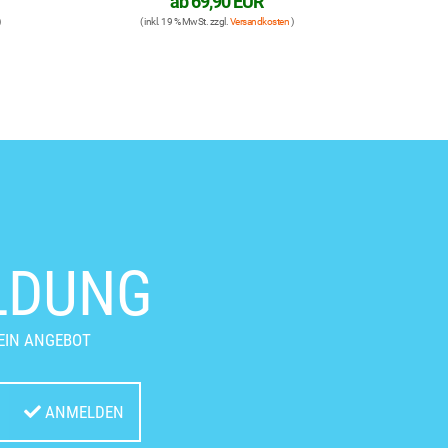
ab
69,90 EUR
( inkl. 19 % MwSt. zzgl.
Versandkosten
)
LDUNG
EIN ANGEBOT
ANMELDEN