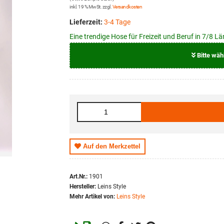
inkl. 19 % MwSt. zzgl.
Versandkosten
Lieferzeit:
3-4 Tage
Eine trendige Hose für Freizeit und Beruf in 7/8 Lä
Bitte wäh
Größe
S
M
XL
Auf den Merkzettel
XXL
XXXL
Art.Nr.:
1901
Hersteller:
Leins Style
Mehr Artikel von:
Leins Style