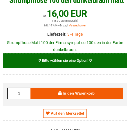
Strumpfhose 100 den dunkelbraun matt
16,00 EUR
ab
( 16,00 EUR pro Stück )
inkl. 19 % MwSt. zzgl.
Versandkosten
Lieferzeit:
3-4 Tage
Strumpfhose Matt 100 der Firma sympatico 100 den in der Farbe
dunkelbraun.
Bitte wählen sie eine Option!
Größe
16,00 EUR
S
In den Warenkorb
16,00 EUR
M
16,00 EUR
L
Auf den Merkzettel
16,00 EUR
XL