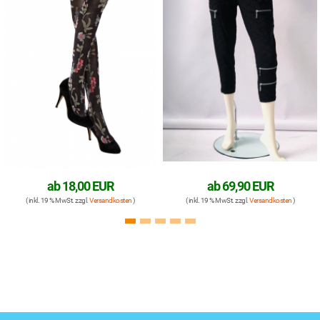
00 EUR
ab
69,90 EUR
ab
18,
zgl.
Versandkosten
)
( inkl. 19 % MwSt. zzgl.
Versandkosten
)
( inkl. 19 % MwSt. z