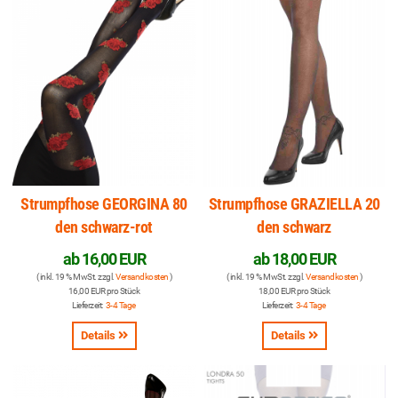
Strumpfhose GEORGINA 80
Strumpfhose GRAZIELLA 20
den schwarz-rot
den schwarz
ab
16,00 EUR
ab
18,00 EUR
( inkl. 19 % MwSt. zzgl.
Versandkosten
)
( inkl. 19 % MwSt. zzgl.
Versandkosten
)
16,00 EUR pro Stück
18,00 EUR pro Stück
Lieferzeit:
3-4 Tage
Lieferzeit:
3-4 Tage
Details
Details