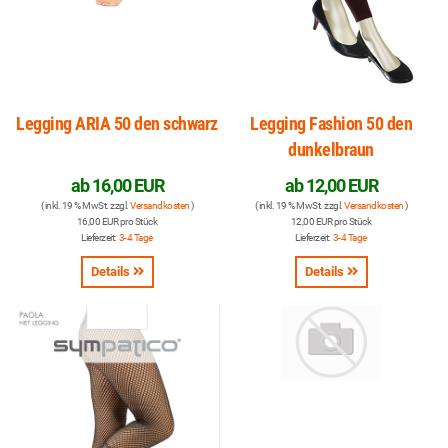
Legging ARIA 50 den schwarz
Legging Fashion 50 den
dunkelbraun
ab
16,00 EUR
ab
12,00 EUR
( inkl. 19 % MwSt. zzgl.
Versandkosten
)
( inkl. 19 % MwSt. zzgl.
Versandkosten
)
16,00 EUR pro Stück
12,00 EUR pro Stück
Lieferzeit:
3-4 Tage
Lieferzeit:
3-4 Tage
Details
Details