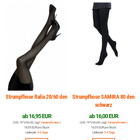
Strumpfhose Ralia 20/60 den
Strumpfhose SAMIRA 80 den
schwarz
ab
16,95 EUR
ab
16,00 EUR
( inkl. 19 % MwSt. zzgl.
Versandkosten
)
( inkl. 19 % MwSt. zzgl.
Versandkosten
)
16,95 EUR pro Stück
16,00 EUR pro Stück
Lieferzeit:
3-4 Tage
Lieferzeit:
3-4 Tage