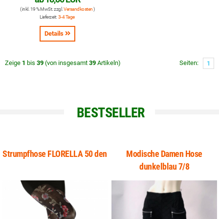
( inkl. 19 % MwSt. zzgl.
Versandkosten
)
Lieferzeit:
3-4 Tage
Details
Zeige
1
bis
39
(von insgesamt
39
Artikeln)
Seiten:
1
BESTSELLER
LORELLA 50 den
Modische Damen Hose
Netz Legging
dunkelblau 7/8