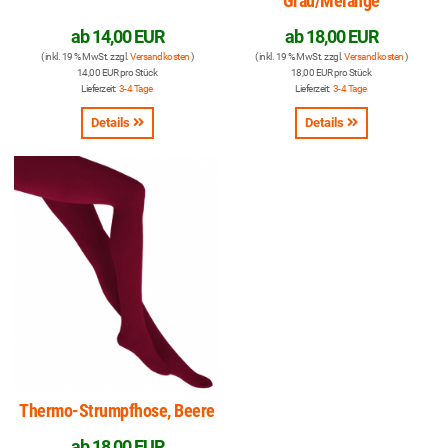
Grau/Melange
ab
14,00 EUR
ab
18,00 EUR
( inkl. 19 % MwSt. zzgl.
Versandkosten
)
( inkl. 19 % MwSt. zzgl.
Versandkosten
)
14,00 EUR pro Stück
18,00 EUR pro Stück
Lieferzeit:
3-4 Tage
Lieferzeit:
3-4 Tage
Details
Details
Thermo-Strumpfhose, Beere
ab
18,00 EUR