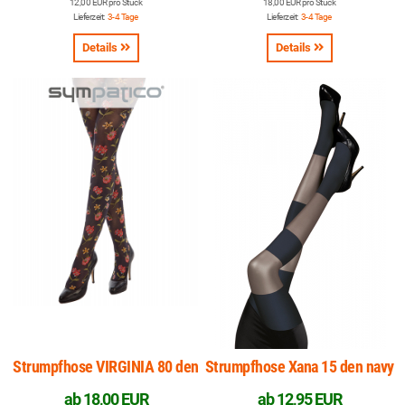
12,00 EUR pro Stück
18,00 EUR pro Stück
Lieferzeit:
3-4 Tage
Lieferzeit:
3-4 Tage
Details
Details
Strumpfhose VIRGINIA 80 den
Strumpfhose Xana 15 den navy
ab
18,00 EUR
ab
12,95 EUR