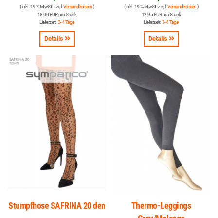
( inkl. 19 % MwSt. zzgl.
Versandkosten
)
( inkl. 19 % MwSt. zzgl.
Versandkosten
)
18,00 EUR pro Stück
12,95 EUR pro Stück
Lieferzeit:
3-4 Tage
Lieferzeit:
3-4 Tage
Details
Details
Stumpfhose SAFRINA 20 den
Thermo-Leggings