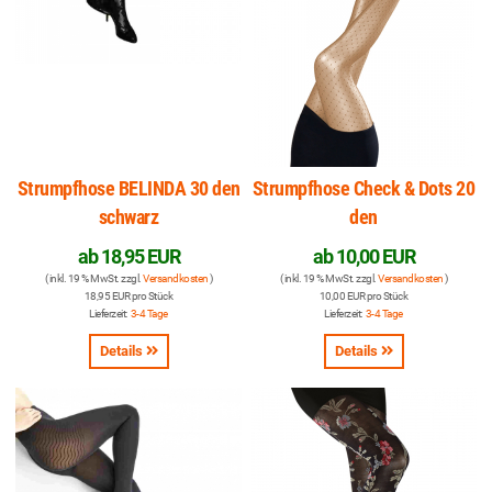
Strumpfhose BELINDA 30 den
Strumpfhose Check & Dots 20
schwarz
den
ab
18,95 EUR
ab
10,00 EUR
( inkl. 19 % MwSt. zzgl.
Versandkosten
)
( inkl. 19 % MwSt. zzgl.
Versandkosten
)
18,95 EUR pro Stück
10,00 EUR pro Stück
Lieferzeit:
3-4 Tage
Lieferzeit:
3-4 Tage
Details
Details