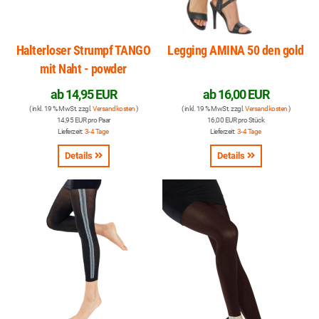
Halterloser Strumpf TANGO
Legging AMINA 50 den gold
mit Naht - powder
ab
14,95 EUR
ab
16,00 EUR
( inkl. 19 % MwSt. zzgl.
Versandkosten
)
( inkl. 19 % MwSt. zzgl.
Versandkosten
)
14,95 EUR pro Paar
16,00 EUR pro Stück
Lieferzeit:
3-4 Tage
Lieferzeit:
3-4 Tage
Details
Details