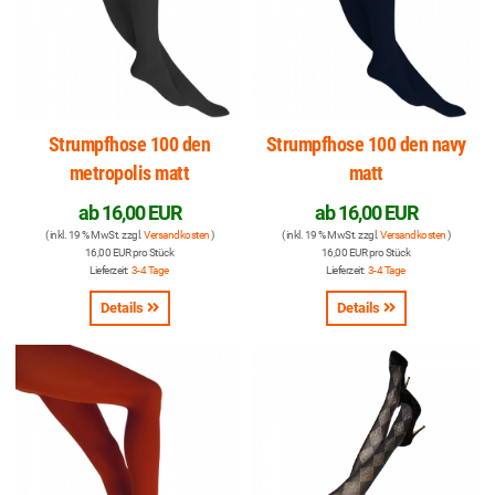
Strumpfhose 100 den
Strumpfhose 100 den navy
metropolis matt
matt
ab
16,00 EUR
ab
16,00 EUR
( inkl. 19 % MwSt. zzgl.
Versandkosten
)
( inkl. 19 % MwSt. zzgl.
Versandkosten
)
16,00 EUR pro Stück
16,00 EUR pro Stück
Lieferzeit:
3-4 Tage
Lieferzeit:
3-4 Tage
Details
Details