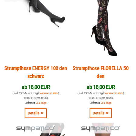
Strumpfhose ENERGY 100 den
Strumpfhose FLORELLA 50
schwarz
den
ab
18,00 EUR
ab
18,00 EUR
( inkl. 19 % MwSt. zzgl.
Versandkosten
)
( inkl. 19 % MwSt. zzgl.
Versandkosten
)
18,00 EUR pro Stück
18,00 EUR pro Stück
Lieferzeit:
3-4 Tage
Lieferzeit:
3-4 Tage
Details
Details