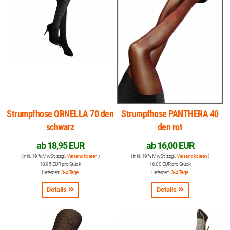
Strumpfhose ORNELLA 70 den
Strumpfhose PANTHERA 40
schwarz
den rot
ab
18,95 EUR
ab
16,00 EUR
( inkl. 19 % MwSt. zzgl.
Versandkosten
)
( inkl. 19 % MwSt. zzgl.
Versandkosten
)
18,95 EUR pro Stück
16,00 EUR pro Stück
Lieferzeit:
3-4 Tage
Lieferzeit:
3-4 Tage
Details
Details