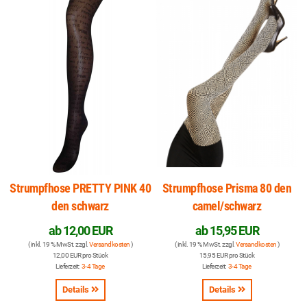
Strumpfhose PRETTY PINK 40
Strumpfhose Prisma 80 den
den schwarz
camel/schwarz
ab
12,00 EUR
ab
15,95 EUR
( inkl. 19 % MwSt. zzgl.
Versandkosten
)
( inkl. 19 % MwSt. zzgl.
Versandkosten
)
12,00 EUR pro Stück
15,95 EUR pro Stück
Lieferzeit:
3-4 Tage
Lieferzeit:
3-4 Tage
Details
Details