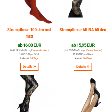
Strumpfhose 100 den rost
Strumpfhose ARINA 60 den
matt
ab
16,00 EUR
ab
15,95 EUR
( inkl. 19 % MwSt. zzgl.
Versandkosten
)
( inkl. 19 % MwSt. zzgl.
Versandkosten
)
16,00 EUR pro Stück
15,95 EUR pro Stück
Lieferzeit:
3-4 Tage
Lieferzeit:
3-4 Tage
Details
Details