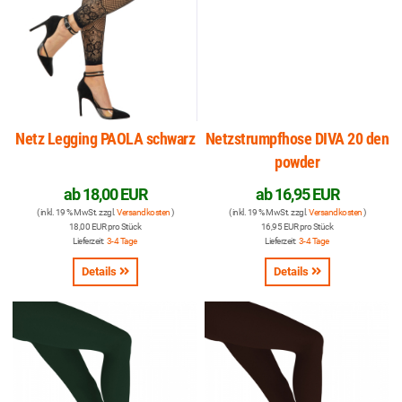
Netz Legging PAOLA schwarz
Netzstrumpfhose DIVA 20 den
powder
ab
18,00 EUR
ab
16,95 EUR
( inkl. 19 % MwSt. zzgl.
Versandkosten
)
( inkl. 19 % MwSt. zzgl.
Versandkosten
)
18,00 EUR pro Stück
16,95 EUR pro Stück
Lieferzeit:
3-4 Tage
Lieferzeit:
3-4 Tage
Details
Details