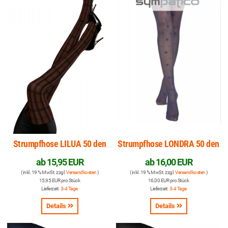
Strumpfhose LILUA 50 den
Strumpfhose LONDRA 50 den
ab
15,95 EUR
ab
16,00 EUR
( inkl. 19 % MwSt. zzgl.
Versandkosten
)
( inkl. 19 % MwSt. zzgl.
Versandkosten
)
15,95 EUR pro Stück
16,00 EUR pro Stück
Lieferzeit:
3-4 Tage
Lieferzeit:
3-4 Tage
Details
Details