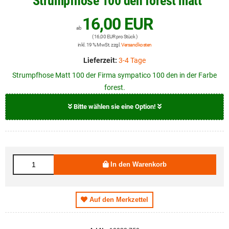
Strumpfhose 100 den forest matt
16,00 EUR
ab
( 16,00 EUR pro Stück )
inkl. 19 % MwSt. zzgl.
Versandkosten
Lieferzeit:
3-4 Tage
Strumpfhose Matt 100 der Firma sympatico 100 den in der Farbe
forest.
Bitte wählen sie eine Option!
Größe
16,00 EUR
S
In den Warenkorb
16,00 EUR
M
16,00 EUR
L
Auf den Merkzettel
16,00 EUR
XL