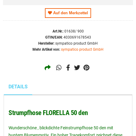
S
Auf den Merkzettel
M
L
Art.Nr.:
01638/ 900
GTIN/EAN:
4030691678543
Hersteller:
sympatico product GmbH
Mehr Artikel von:
sympatico product GmbH
DETAILS
Strumpfhose FLORELLA 50 den
Wunderschöne , blickdichte Feinstrumpfhose 50 den mit
buntem Blumenmotiv. Ein hoher Tragekomfort zeichnet diese