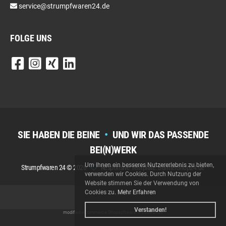
service@strumpfwaren24.de
FOLGE UNS
SIE HABEN DIE BEINE
•
UND WIR DAS PASSENDE
BEI(N)WERK
Um Ihnen ein besseres Nutzererlebnis zu bieten,
Strumpfwaren 24 © 2026
Responsive Template: BannerShop24.de
verwenden wir Cookies. Durch Nutzung der
Website stimmen Sie der Verwendung von
Cookies zu.
Mehr Erfahren
Verstanden!
mod
ified eCommerce Shopsoftware © 2009-2026