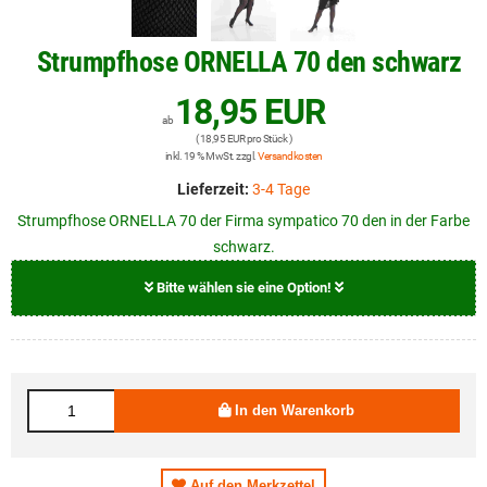
Strumpfhose ORNELLA 70 den schwarz
18,95 EUR
ab
( 18,95 EUR pro Stück )
inkl. 19 % MwSt. zzgl.
Versandkosten
Lieferzeit:
3-4 Tage
Strumpfhose ORNELLA 70 der Firma sympatico 70 den in der Farbe
schwarz.
Bitte wählen sie eine Option!
Größe
18,95 EUR
XXXL
In den Warenkorb
Auf den Merkzettel