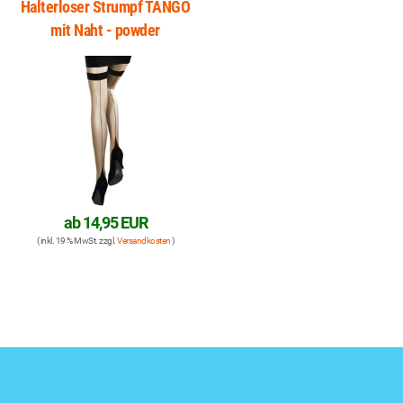
Halterloser Strumpf TANGO
mit Naht - powder
ab
14,95 EUR
( inkl. 19 % MwSt. zzgl.
Versandkosten
)