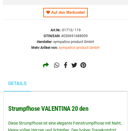
S
Auf den Merkzettel
M
L
Art.Nr.:
01713/ 119
XL
GTIN/EAN:
4030691688009
Hersteller:
sympatico product GmbH
Mehr Artikel von:
sympatico product GmbH
DETAILS
Strumpfhose VALENTINA 20 den
Diese Strumpfhose ist eine elegante Feinstrumpfhose mit Naht,
kleine süßen Herzen und Schleifen. Den hohen Tragekomfort